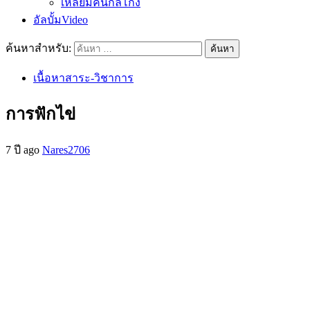
เหลี่ยมคนกลโกง
อัลบั้มVideo
ค้นหาสำหรับ:
เนื้อหาสาระ-วิชาการ
การฟักไข่
7 ปี ago
Nares2706