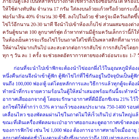
ภายในตู้โล่ง เป็นที่สำหรับวางถาดไข่ที่วางเรียงซ้อนกันได้ หรือแบ
ให้ใช้ด่างทับทิม จำนวน 17 กรัม ใส่ลงบนถ้วยแก้วหรือถ้วยกระเบื้
ฟอร์มาลิน 40% จำนวน 30 ซีซี. ลงไปในถ้วย ชั่วครู่จะมีควันเกิดขึ้น
ไข่ไว้อีกนาน 20-30 นาที จึงนำไปเข้าห้องเก็บไข่ ส่วนผสมของด่
ควันตู้ขนาด 100 ลูกบาศก์ฟุต ถ้าหากท่านมีตู้รมควันเล็กกว่านี้ก
ในห้องเย็นควรจะเรียงไข่ไว้บนถาดใส่ไข่ที่เป็นพลาสติกที่สามารถซ้
ให้ผ่านไข่มากเกินไป และสะดวกต่อการกลับไข่ การกลับไข่โดยการใ
ทุก ๆ วัน ละ 1 ครั้ง จะช่วยลดอัตราการตายของตัวอ่อนระยะ 1-7 
ก่อนที่จะนำไปเข้าฟักจะต้องนำไข่ออกผึ่งไว้ในอุณหภูมิห้องอย่
หนึ่งคืนก่อนจึงนำเข้าตู้ฟัก ตู้ฟักไข่ไก่ที่ใช้กันอยู่ในปัจจุบันเป็น
จนถึง 100,000 ฟอง/ตู้ แต่โดยหลักการและวิธีการแล้วทุกตู้จะต้องมีอ
ทำหน้าที่กระจายความร้อนในตู้ให้สม่ำเสมอพร้อมกันนี้จะทำหน้าที
อากาศเสียออกจากตู้ โดยจะรักษาอากาศที่ดีมีอ๊อกซิเจน 21% ไว้
อกไซด์ให้ต่ำกว่า 0.5% ความเร็วของลมประมาณ 750-1400 รอบต่
เคลื่อนไหว ของพัดลมผ่านไข่ในถาดไม่ให้เร็วเกินไป ส่วนใหญ่แล้
ขณะที่เดินเครื่องพัดลมจะเป่าอากาศออกและดูดอากาศเข้าตลอ
ของการฟักไข่ เช่น ไข่ 1,000 ฟอง ต้องการอากาศหายใจเมื่ออายุ 1 ว
ลูกบาศก์ฟุตต่อชั่วโมงตามลำดับซึ่งมากกว่าถึง 100 เท่าของระยะ