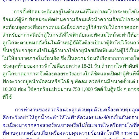
การตั้งพัดลมจะต้องอยู่ในตำแหน่งที่ไม่เป่าลมไปกระทบไข่โ
ร้อนแก่ตู้ฟัก พัดลมจะพัดผ่านความร้อนแล้วนำความร้อนไปกระทบ
สะท้อนจุดตรงที่ลมกระทบผนังนี้จะเจาะรูไว้สำหรับให้อากาศออ
สำหรับอากาศดีเข้าตู้ในกรณีที่ไฟฟ้าดับและพัดลมไหม้จะทำให้อ
ลูกไก่จะตายหมดดังนั้นในด้านปฏิบัติจึงต้องเปิดฝาตู้ฟักไข่ไว้จน
ขึ้นอยู่กับอายุของไข่ในตู้ถ้าหากไข่อายุน้อยเปิดเพียงแง้มตู้ไว้เป็
ไม่ให้อากาศภายในร้อนจัด ซึ่งเป็นความร้อนที่เกิดจากการหายใจขอ
ช่วงสุดท้ายของการฟักไข่คือระหว่าง 18-21 วัน ถ้าหากไฟฟ้าดับ
ลูกไก่ขาดอากาศ จึงต้องคอยระวังอย่างใกล้ชิดและเปิดฝาตู้ทันทีท
ฟักจะวางอยู่หน้าพัดลมหรือใกล้ ๆ พัดลม ลวดร้อนมีขนาดตั้งแต่ 100 ว
10,000 ฟอง ใช้ลวดร้อนประมาณ 750-1,000 วัตต์ ในตู้หนึ่ง ๆ
ที่ใช้
การทำงานของลวดร้อนจะถูกควบคุมด้วยเครื่องควบคุมอุณหภูม
คือระวังอย่าให้ถูกน้ำจะทำให้ไฟฟ้าลัดวงจร และช๊อตเป็นอันตรายแล
จะเนื่องมาจากสายลวดร้อนขาดหรือไม่ก็สะพานไฟหรือสายไฟที่ต
ที่ควบคุมลวดร้อนเสีย เครื่องควบคุมความร้อนอัตโนมัติ การควบคุ