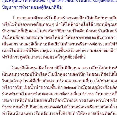
อุณหภูมิและความชื้นของตู้ฟักไข่ด้วยเทอร์โมมิเตอร์มีจุดที่จะต้
ปัญหาการทำงานของตู้ผิดปกติคือ
1. ตรวจสอบตัวเทอร์โมมิเตอร์ อาจจะเสียบไม่สนิทกับขาเสียบ
หรือไม่ก็ปรอทขาดเป็นท่อน ๆ ทำให้ไฟฟ้าผ่านไม่ได้ ปรอทมีคุณสม
มันขาดไฟก็เดินผ่านไม่ต่อเนื่องวิธีการแก้ไขคือ นำเทอร์โมมิเตอร
กันใหม่อีกอย่างปรอทอาจจะไหม้ทำให้ปรอทขาดและสั้นกว่าเก่า จะ
เนื่องมาจากแผงอิเล็กทรอนิคเสียไม่ทำงานหรือการต่อกระแสไฟฟ
เทอร์โมมิเตอร์ที่ใช้ควบคุมความชื้นจะต้องทำความสะอาดผ้าฝ้า
ทำให้การดูดซึมและระเหยของน้ำถูกต้องยิ่งขึ้น
2.แผงอิเล็กทรอนิคโดยปกติไม่มีปัญหาอาจจะเสียบไม่แน่นหรือแผ
เป็นคนตรวจสอบให้หรือส่งไปที่กลุ่มงานสัตว์ปีก ในขณะที่ส่งไป
ใหญ่แล้วอุปกรณ์ที่เกี่ยวกับความร้อนและความชื้นจะไม่ทำงานเลย
หรือวาวปิด-เปิดน้ำทำความชื้น ถ้า Selenoi ไหม้อุณหภูมิจะร้อน
ร้อนทำงานไม่หยุดร้อนตลอดเวลาต้องเปลี่ยน Selenoi ใหม่ บางครั้ง
ประการหนึ่งที่คนไม่เคยสนใจคือหน้าทองขาวของสะพานไฟ หรือ
Spark ทุกครั้งที่เกิดจากการตัด-ต่อไปยังลวดร้อน หรือวาวก๊อกน
ทำให้หน้าทองขาวร้อนจัดบางครั้งถึงกับทำให้ละลายเชื่อมติดกัน 