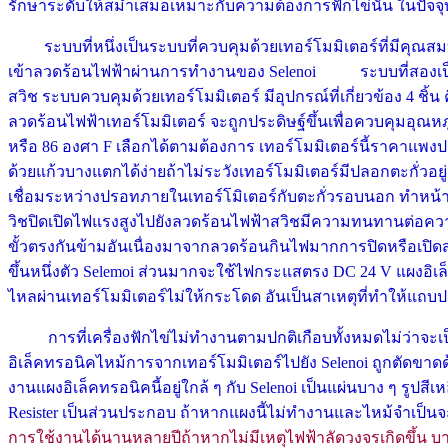
รักษาระดับให้สม่ำเสมอเหมาะกับความต้องการฟักไข่นั้น ในปัจจุบั
ระบบที่หนึ่งเป็นระบบที่ควบคุมด้วยเทอร์โมมิเตอร์ที่มีคุณสมบั
เข้าลวดร้อนไฟฟ้าผ่านการทำงานของ Selenoi ระบบที่สองเป็
สวิช ระบบควบคุมด้วยเทอร์โมมิเตอร์ มีอุปกรณ์ที่เกี่ยวข้อง 4 ชิ้น
ลวดร้อนไฟฟ้าเทอร์โมมิเตอร์ จะถูกประดิษฐ์ขึ้นเพื่อควบคุมอุณหภ
หรือ 86 องศา F เลือกได้ตามต้องการ เทอร์โมมิเตอร์นี้ราคาแพง
ด้วยแก้วบางแตกได้ง่ายถ้าไม่ระวังเทอร์โมมิเตอร์มีปลอกตะกั่วอ
เชื่อมระหว่างปรอทภายในเทอร์โมิเตอร์กับตะกั่วรอบนอก ทำหน้าที
วิชปิดเปิดไฟแรงสูงไปยังลวดร้อนไฟฟ้าสวิชมีความทนทานต่อควา
ขั้วตรงกันข้ามอันเนื่องมาจากลวดร้อนกินไฟมากการปิดหรือเปิดสว
ขึ้นหนึ่งตัว Selemoi ส่วนมากจะใช้ไฟกระแสตรง DC 24 V แผงอิเ
ไหลผ่านเทอร์โมมิเตอร์ไม่ให้กระโดด อันเป็นสาเหตุที่ทำให้แถบ
การที่เครื่องฟักไข่ไม่ทำงานตามปกติเกือบทั้งหมดไม่ว่าจะเ
อิเล็คทรอนิคไหม้การจากเทอร์โมมิเตอร์ไปยัง Selenoi ถูกตัดขาดด
งานแผงอิเล็คทรอนิคนี้อยู่ใกล้ ๆ กับ Selenoi เป็นแผ่นบาง ๆ รูปสีเ
Resister เป็นส่วนประกอบ ถ้าหากแผงนี้ไม่ทำงานและไหม้จำเป็นจ
การใช้งานได้นานหลายปีถ้าหากไม่มีเหตุไฟฟ้าลัดวงจรเกิดขึ้น บา