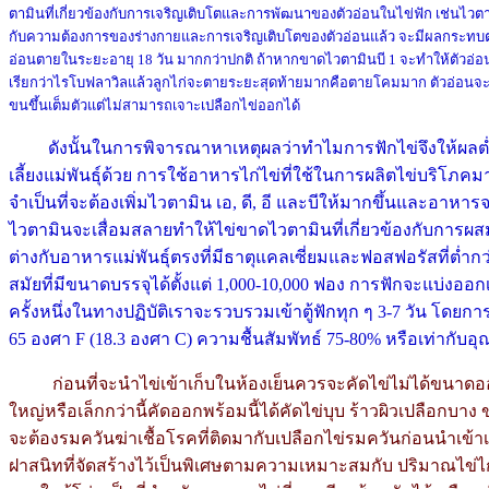
ตามินที่เกี่ยวข้องกับการเจริญเติบโตและการพัฒนาของตัวอ่อนในไข่ฟัก เช่นไวตา
กับความต้องการของร่างกายและการเจริญเติบโตของตัวอ่อนแล้ว จะมีผลกระทบ
อ่อนตายในระยะอายุ 18 วัน มากกว่าปกติ ถ้าหากขาดไวตามินบี 1 จะทำให้ตัวอ่
เรียกว่าไรโบฟลาวิลแล้วลูกไก่จะตายระยะสุดท้ายมากคือตายโคมมาก ตัวอ่อนจะพ
ขนขึ้นเต็มตัวแต่ไม่สามารถเจาะเปลือกไข่ออกได้
ดังนั้นในการพิจารณาหาเหตุผลว่าทำไมการฟักไข่จึงให้ผลต่ำก
เลี้ยงแม่พันธุ์ด้วย การใช้อาหารไก่ไข่ที่ใช้ในการผลิตไข่บริโภคมา
จำเป็นที่จะต้องเพิ่มไวตามิน เอ, ดี, อี และบีให้มากขึ้นและอาห
ไวตามินจะเสื่อมสลายทำให้ไข่ขาดไวตามินที่เกี่ยวข้องกับการผ
ต่างกับอาหารแม่พันธุ์ตรงที่มีธาตุแคลเซี่ยมและฟอสฟอรัสที่ต่ำกว
สมัยที่มีขนาดบรรจุได้ตั้งแต่ 1,000-10,000 ฟอง การฟักจะแบ่งออกเ
ครั้งหนึ่งในทางปฏิบัติเราจะรวบรวมเข้าตู้ฟักทุก ๆ 3-7 วัน โดยการ
65 องศา F (18.3 องศา C) ความชื้นสัมพัทธ์ 75-80% หรือเท่ากับอุณ
ก่อนที่จะนำไข่เข้าเก็บในห้องเย็นควรจะคัดไข่ไม่ได้ขนาดอ
ใหญ่หรือเล็กกว่านี้คัดออกพร้อมนี้ได้คัดไข่บุบ ร้าวผิวเปลือกบา
จะต้องรมควันฆ่าเชื้อโรคที่ติดมากับเปลือกไข่รมควันก่อนนำเข้า
ฝาสนิทที่จัดสร้างไว้เป็นพิเศษตามความเหมาะสมกับ ปริมาณไข่ไก่ที