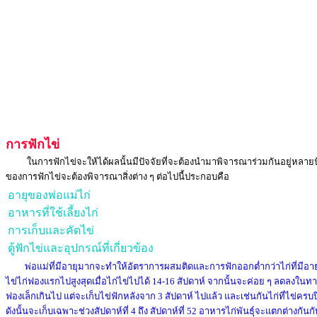
การฟักไข่
ในการฟักไข่จะให้ได้ผลนั้นมีปัจจัยที่จะต้องนำมาพิจารณาร่วมกันอยู่หลายป
ของการฟักไข่จะต้องพิจารณาสิ่งต่าง ๆ ต่อไปนี้ประกอบคือ
อายุของพ่อแม่ไก่
อาหารที่ใช้เลี้ยงไก่
การเก็บและคัดไข่
ตู้ฟักไข่และอุปกรณ์ที่เกี่ยวข้อง
พ่อแม่ที่มีอายุมากจะทำให้อัตราการผสมติดและการฟักออกต่ำกว่าไก่ที่มีอาย
ไข่ไก่ฟองแรกไปสูงสุดเมื่อไก่ไข่ไปได้ 14-16 สัปดาห์ จากนั้นจะค่อย ๆ ลดลงในทา
ฟองเล็กเกินไป แต่จะเก็บไข่ฟักหลังจาก 3 สัปดาห์ ไปแล้ว และเช่นกันไก่ที่ไข่คร
ดังนั้นจะเก็บเฉพาะช่วงสัปดาห์ที่ 4 ถึง สัปดาห์ที่ 52 อาหารไก่พันธุ์จะแตกต่างกั