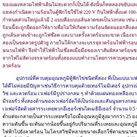
ของแผงหลวมไฟฟ้าเดินไม่สะดวกก็เป็นได้ ดังนั้นก็ทดลองขยับและ
แหล่งกำเนิดความร้อนในตู้ฟักไข่ใช้ไฟ 220 V กินไฟฟ้าตั้งแต่ 100-15
กำหนดส่วนใหญ่แล้วมี 2 แบบคือแบบเส้นลวดขดเป็นวงกลม เช่น ล
ร้อนนี้จะถูกยืดออกให้ยาวเพื่อไม่ให้เกิดความร้อนจัดจนออกสีแด
ถูกเส้นลวดเข้าจะถูกไฟช๊อต และบางครั้งลวดร้อนจะขาด เนื่องจ
สองเป็นขดลวดรูปตัวยู ภายในใส้กลางจะบรรจุลวดร้อนไฟฟ้ารอบ 
ฉนวนไฟฟ้า จึงทำให้ไฟฟ้าไม่ช๊อตเมื่อมือของเราสัมผัสลวดร้อนช
จากไฟไม่ลัดวงจรลวดร้อนทั้งสองแบบทำงานโดยการควบคุมของ Sel
ลวดร้อน
อุปกรณ์ที่ควบคุมอุณหภูมิตู้ฟักไข่ชนิดที่สอง ที่เป็นแบบเวเฟ
ได้ดีไม่ค่อยมีปัญหาเช่นวิธีการควบคุมด้วยเทอร์โมมิเตอร์ อุปกรณ
วิช และลวดร้อน เวเฟอร์มีรูปร่างกลม ๆ ทำด้วยแผ่นทองเหลืองบาง
มีรอยรั่ว ทั้งสองด้านของเวเฟอร์อัดให้เป็นร่องและสันนูนทรงกล
เวเฟอร์อัดด้วยสารระเหยพวกอีเธอร์เช่นไดเมธิอีเธอร์ จำนวน 0.5
ต่ำแต่จะกลายเป็นสารระเหยหรือไอเมื่ออุณหภูมิสูงมากกว่า 25 อง
ความดันขึ้น จะดันมากน้อยขึ้นอยู่กับปริมาณที่ระเหยและอุณหภูมิท
ไฟฟ้าไปยังลวดร้อน ไมโครสวิชมีหลายขนาดเลือกใช้ตามขนาดของล