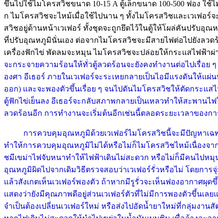
ขึ้นไปใช้ไมโครสวิชขนาด 10-15 A ตู้เล็กขนาด 100-500 ฟอง ใช้
ก ไมโครสวิชจะไหม้เมื่อใช้ไปนาน ๆ ทั้งไมโครสวิชและเวเฟอร์
สวิชอยู่ด้านหน้าเวเฟอร์ ทั้งชุดจะถูกยึดไว้ในตู้ให้โผล่คันปรับอุณ
ที่ปรับอุณหภูมินั่นเอง ต่อจากไมโครสวิชจะมีสายไฟต่อไปยังลว
เครื่องฟักไข่ พัดลมจะหมุน ไมโครสวิชจะปล่อยให้กระแสไฟฟ้าผ่
จะกระจายความร้อนให้ทั่วตู้ลวดร้อนจะยังคงทำงานต่อไปเรื่อย ๆ
องศา อีเธอร์ ภายในเวเฟอร์จะระเหยกลายเป็นไอมีแรงดันให้แผ่น
ออก) และจะพองตัวขึ้นเรื่อย ๆ จนไปดันไมโครสวิชให้ตัดกระแสไ
ตู้ฟักไข่เย็นลง อีเธอร์จะกลับสภาพกลายเป็นเหลวทำให้สะพานไ
ลวดร้อนอีก การทำงานจะเริ่มต้นอีกเช่นนี้ตลอดระยะเวลาของกา
การควบคุมอุณหภูมิด้วยเวเฟอร์ไมโครสวิชนี้จะมีปัญหาเฉพาะ
ทำให้การควบคุมอุณหภูมิไม่ได้หรือไม่ก็ไมโครสวิชไหม้เนื่อ
ชมีเขม่าไฟจับหนาทำให้ไฟฟ้าเดินไม่สะดวก หรือไม่ก็มีคนไปหมุน
อุณหภูมิผิดไปจากเดิมวิธีตรวจสอบว่าเวเฟอร์รั่วหรือไม่ โดยการจุ
แล้วสังเกตเห็นเวเฟอร์พองตัว ถ้าหากมีรูรั่วจะเห็นฟองอากาศผุดข
แสดงว่ายังมีคุณภาพดีอยู่ส่วนเวเฟอร์ตัวที่ไม่มีการพองตัวขึ้นเ
จำเป็นต้องเปลี่ยนเวเฟอร์ใหม่ หรือส่งไปอัดน้ำยาใหม่ที่กลุ่มงานสั