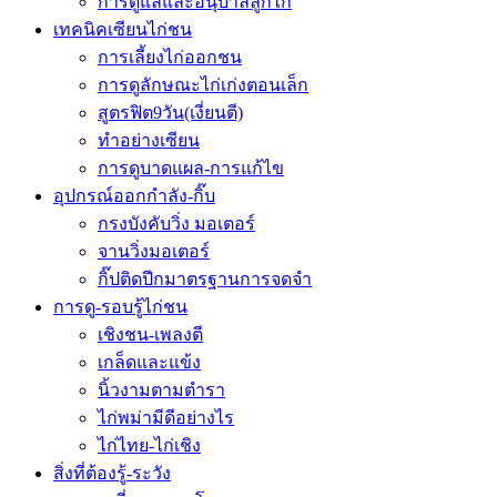
การดูแลและอนุบาลลูกไก่
เทคนิคเซียนไก่ชน
การเลี้ยงไก่ออกชน
การดูลักษณะไก่เก่งตอนเล็ก
สูตรฟิต9วัน(เงี่ยนตี)
ทำอย่างเซียน
การดูบาดแผล-การแก้ไข
อุปกรณ์ออกกำลัง-กิ๊บ
กรงบังคับวิ่ง มอเตอร์
จานวิ่งมอเตอร์
กิ๊ปติดปีกมาตรฐานการจดจำ
การดู-รอบรู้ไก่ชน
เชิงชน-เพลงตี
เกล็ดและแข้ง
นิ้วงามตามตำรา
ไก่พม่ามีดีอย่างไร
ไก่ไทย-ไก่เชิง
สิ่งที่ต้องรู้-ระวัง