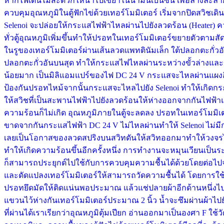
หากไฟเดินไม่สะดวกให้นำไปเขย่าในน้ำมันเบนซิน เพื่อล้างละลา
ควบคุมอุณหภูมิในตู้ฟักไข่ด้วยเทอร์โมมิเตอร์ เริ่มจากปิดสวิชเ
Selenoi จะปล่อยให้กระแสไฟฟ้าไหลผ่านไปยังลวดร้อน (Heater)
ทั่วตู้อุณหภูมิเพิ่มขึ้นทำให้ปรอทในเทอร์โมมิเตอร์ขยายตัวตา
ในรูของเทอร์โมมิเตอร์ผ่านเส้นลวดแพทตินัมเล็ก ใต้ปลอกตะกั่ว
ปลอกตะกั่วอันบนสุด ทำให้กระแสไฟไหลผ่านระหว่างขั้วล่างและขั
น้อยมาก เป็นมิลิแอมแปร์ของไฟ DC 24 V กระแสจะไหลผ่านแผงอิเ
ป้องกันปรอทไหม้จากนั้นกระแสจะไหลไปยัง Selenoi ทำให้เกิดกระแส
ให้สวิชที่เป็นสะพานไฟฟ้าไปยังลวดร้อนให้ห่างออกจากกันไฟฟ้าแ
ความร้อนก็ไม่เกิด อุณหภูมิภายในตู้จะลดลง ปรอทในเทอร์โมม
ขาดจากกันกระแสไฟฟ้า DC 24 V ไม่ไหลผ่านทำให้ Selenoi ไม่มี
เลยเป็นโอกาสของลวดสปริงบนสวิทดันให้สวิทออกมาทำให้วงจรไฟฟ
ทำให้เกิดความร้อนขึ้นอีกครั้งหนึ่ง การทำงานจะหมุนเวียนเป็
ก็สามารถประยุกต์ไปใช้กับการควบคุมความชื้นได้ด้วยโดยต่อไปจาก
และดัดแปลงเทอร์โมมิเตอร์ให้สามารถวัดความชื้นได้ โดยการใช้ผ
ปรอทยึดมัดให้ติดแน่นพอประมาณ แล้วแช่ปลายผ้าอีกด้านหนึ่งไป
แขวนไว้ห่างกันเทอร์โมมิเตอร์ประมาณ 2 นิ้ว น้ำจะซึมผ่านผ้าไปยั
ที่ผ่านได้เราเรียกว่าอุณหภูมิตุ้มเปียก อ่านออกมาเป็นองศา F ใช